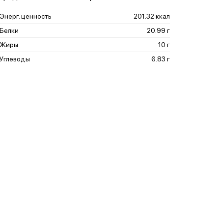
Энерг. ценность
201.32 ккал
Белки
20.99 г
Жиры
10 г
Углеводы
6.83 г