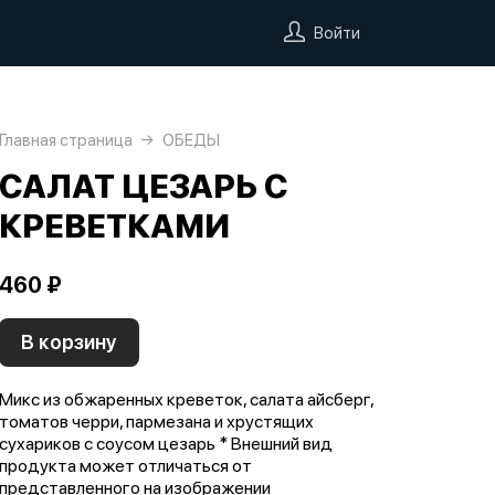
Войти
Главная страница
ОБЕДЫ
САЛАТ ЦЕЗАРЬ С
КРЕВЕТКАМИ
460 ₽
В корзину
Микс из обжаренных креветок, салата айсберг,
томатов черри, пармезана и хрустящих
сухариков с соусом цезарь * Внешний вид
продукта может отличаться от
представленного на изображении