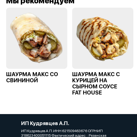
Мы рекомендуем
ШАУРМА МАКС СО
ШАУРМА МАКС С
СВИНИНОЙ
КУРИЦЕЙ НА
СЫРНОМ СОУСЕ
FAT HOUSE
ИП Кудрявцев А.П.
ИП Кудрявцев А.П. ИНН 621509463676 ОГРНИП
318623400051115 Фактический адрес: : Рязанская